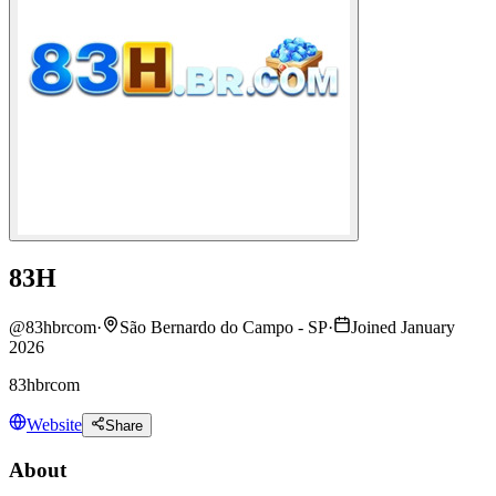
83H
@
83hbrcom
·
São Bernardo do Campo - SP
·
Joined January
2026
83hbrcom
Website
Share
About