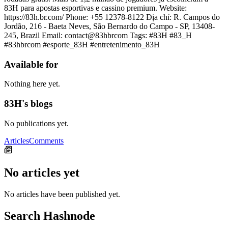
83H para apostas esportivas e cassino premium. Website:
https://83h.br.com/ Phone: +55 12378-8122 Địa chỉ: R. Campos do
Jordão, 216 - Baeta Neves, São Bernardo do Campo - SP, 13408-
245, Brazil Email: contact@83hbrcom Tags: #83H #83_H
#83hbrcom #esporte_83H #entretenimento_83H
Available for
Nothing here yet.
83H's blogs
No publications yet.
Articles
Comments
No articles yet
No articles have been published yet.
Search Hashnode