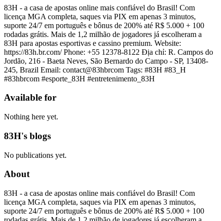
83H - a casa de apostas online mais confiável do Brasil! Com
licença MGA completa, saques via PIX em apenas 3 minutos,
suporte 24/7 em português e bônus de 200% até R$ 5.000 + 100
rodadas grátis. Mais de 1,2 milhão de jogadores já escolheram a
83H para apostas esportivas e cassino premium. Website:
https://83h.br.com/ Phone: +55 12378-8122 Địa chỉ: R. Campos do
Jordão, 216 - Baeta Neves, São Bernardo do Campo - SP, 13408-
245, Brazil Email: contact@83hbrcom Tags: #83H #83_H
#83hbrcom #esporte_83H #entretenimento_83H
Available for
Nothing here yet.
83H's blogs
No publications yet.
About
83H - a casa de apostas online mais confiável do Brasil! Com
licença MGA completa, saques via PIX em apenas 3 minutos,
suporte 24/7 em português e bônus de 200% até R$ 5.000 + 100
rodadas grátis. Mais de 1,2 milhão de jogadores já escolheram a