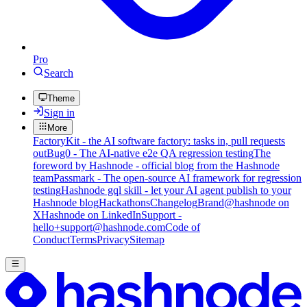
Pro
Search
Theme
Sign in
More
FactoryKit - the AI software factory: tasks in, pull requests
out
Bug0 - The AI-native e2e QA regression testing
The
foreword by Hashnode - official blog from the Hashnode
team
Passmark - The open-source AI framework for regression
testing
Hashnode gql skill - let your AI agent publish to your
Hashnode blog
Hackathons
Changelog
Brand
@hashnode on
X
Hashnode on LinkedIn
Support -
hello+support@hashnode.com
Code of
Conduct
Terms
Privacy
Sitemap