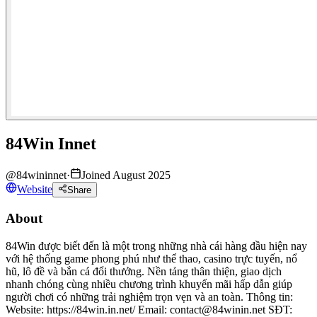
84Win Innet
@
84wininnet
·
Joined August 2025
Website
Share
About
84Win được biết đến là một trong những nhà cái hàng đầu hiện nay
với hệ thống game phong phú như thể thao, casino trực tuyến, nổ
hũ, lô đề và bắn cá đổi thưởng. Nền tảng thân thiện, giao dịch
nhanh chóng cùng nhiều chương trình khuyến mãi hấp dẫn giúp
người chơi có những trải nghiệm trọn vẹn và an toàn. Thông tin:
Website: https://84win.in.net/ Email: contact@84winin.net SĐT: