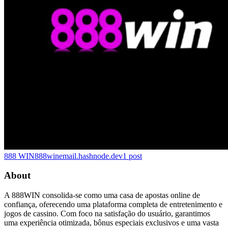
888 WIN
888winemail.hashnode.dev
1
post
About
A 888WIN consolida-se como uma casa de apostas online de
confiança, oferecendo uma plataforma completa de entretenimento e
jogos de cassino. Com foco na satisfação do usuário, garantimos
uma experiência otimizada, bônus especiais exclusivos e uma vasta