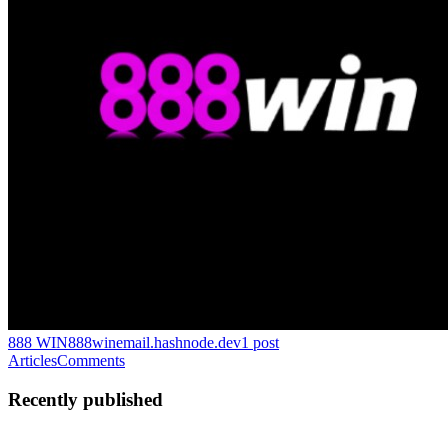
888 WIN
888winemail.hashnode.dev
1
post
Articles
Comments
Recently published