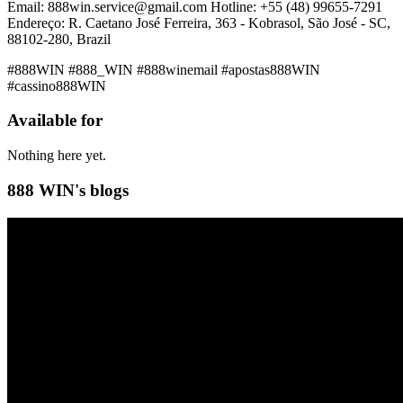
Email: 888win.service@gmail.com Hotline: +55 (48) 99655-7291
Endereço: R. Caetano José Ferreira, 363 - Kobrasol, São José - SC,
88102-280, Brazil
#888WIN #888_WIN #888winemail #apostas888WIN
#cassino888WIN
Available for
Nothing here yet.
888 WIN's blogs