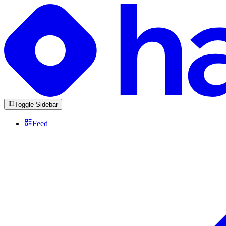
Toggle Sidebar
Feed