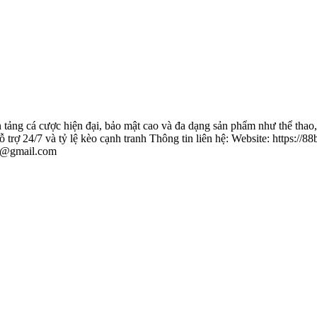
tảng cá cược hiện đại, bảo mật cao và đa dạng sản phẩm như thể thao, ca
ỗ trợ 24/7 và tỷ lệ kèo cạnh tranh Thông tin liên hệ: Website: https:/
y@gmail.com