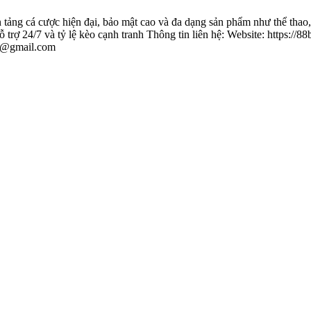
tảng cá cược hiện đại, bảo mật cao và đa dạng sản phẩm như thể thao, ca
ỗ trợ 24/7 và tỷ lệ kèo cạnh tranh Thông tin liên hệ: Website: https:/
y@gmail.com