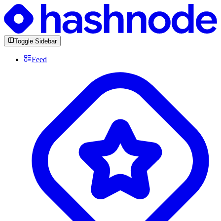
Toggle Sidebar
Feed