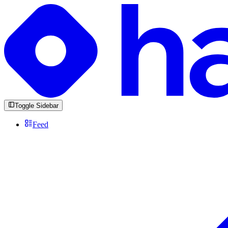
Toggle Sidebar
Feed