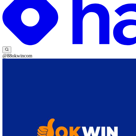
@88okwincom