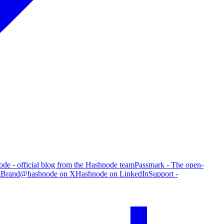
de - official blog from the Hashnode team
Passmark - The open-
g
Brand
@hashnode on X
Hashnode on LinkedIn
Support -