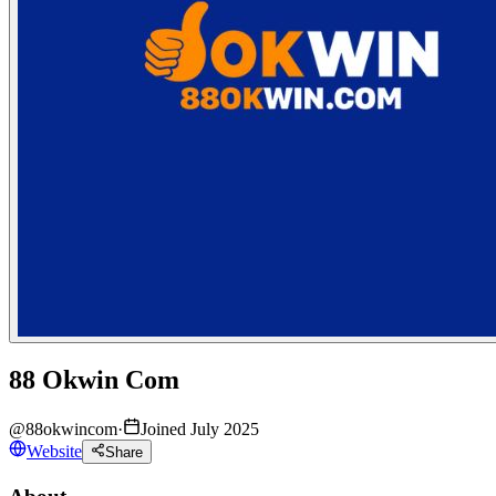
88 Okwin Com
@
88okwincom
·
Joined July 2025
Website
Share