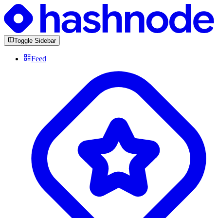
Toggle Sidebar
Feed