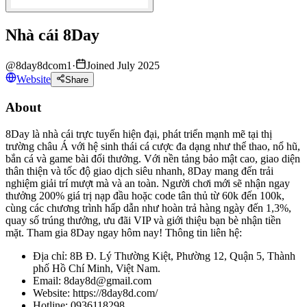
Nhà cái 8Day
@
8day8dcom1
·
Joined July 2025
Website
Share
About
8Day là nhà cái trực tuyến hiện đại, phát triển mạnh mẽ tại thị
trường châu Á với hệ sinh thái cá cược đa dạng như thể thao, nổ hũ,
bắn cá và game bài đổi thưởng. Với nền tảng bảo mật cao, giao diện
thân thiện và tốc độ giao dịch siêu nhanh, 8Day mang đến trải
nghiệm giải trí mượt mà và an toàn. Người chơi mới sẽ nhận ngay
thưởng 200% giá trị nạp đầu hoặc code tân thủ từ 60k đến 100k,
cùng các chương trình hấp dẫn như hoàn trả hàng ngày đến 1,3%,
quay số trúng thưởng, ưu đãi VIP và giới thiệu bạn bè nhận tiền
mặt. Tham gia 8Day ngay hôm nay! Thông tin liên hệ:
Địa chỉ: 8B Đ. Lý Thường Kiệt, Phường 12, Quận 5, Thành
phố Hồ Chí Minh, Việt Nam.
Email: 8day8d@gmail.com
Website: https://8day8d.com/
Hotline: 0936118298