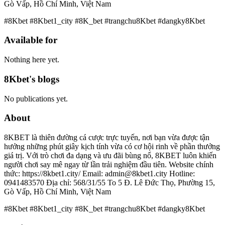
Gò Vấp, Hồ Chí Minh, Việt Nam
#8Kbet #8Kbet1_city #8K_bet #trangchu8Kbet #dangky8Kbet
Available for
Nothing here yet.
8Kbet's blogs
No publications yet.
About
8KBET là thiên đường cá cược trực tuyến, nơi bạn vừa được tận
hưởng những phút giây kịch tính vừa có cơ hội rinh về phần thưởng
giá trị. Với trò chơi đa dạng và ưu đãi bùng nổ, 8KBET luôn khiến
người chơi say mê ngay từ lần trải nghiệm đầu tiên. Website chính
thức: https://8kbet1.city/ Email: admin@8kbet1.city Hotline:
0941483570 Địa chỉ: 568/31/55 To 5 Đ. Lê Đức Thọ, Phường 15,
Gò Vấp, Hồ Chí Minh, Việt Nam
#8Kbet #8Kbet1_city #8K_bet #trangchu8Kbet #dangky8Kbet