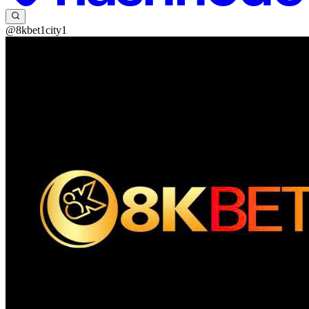
@8kbet1city1