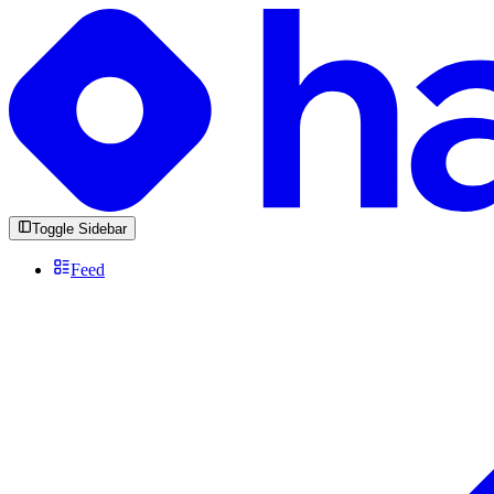
Toggle Sidebar
Feed