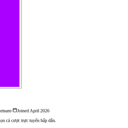
ietnam
·
Joined April 2026
ọn cá cược trực tuyến hấp dẫn.