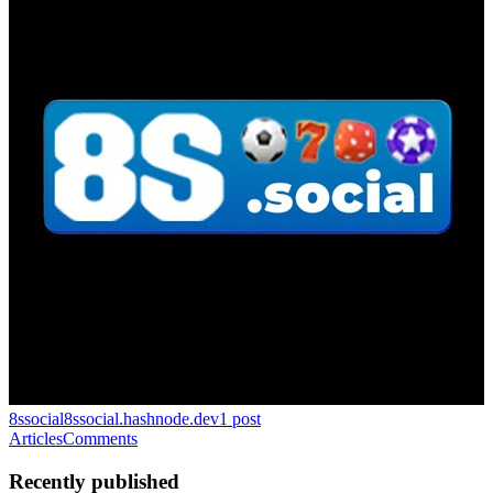
8ssocial
8ssocial.hashnode.dev
1
post
Articles
Comments
Recently published