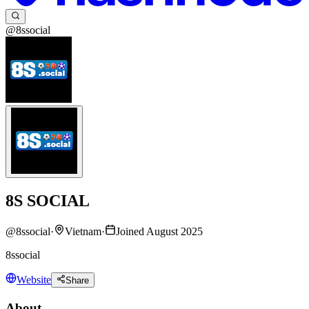
@8ssocial
8S SOCIAL
@
8ssocial
·
Vietnam
·
Joined August 2025
8ssocial
Website
Share
About