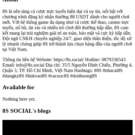
8S là nền tảng cá cược trực tuyến hiện đại và uy tín, nổi bật với
chương trình đăng ký nhận thưởng 88 USDT dành cho người chơi
mới. Với hệ thống game đa dạng như cá cược thể thao, casino trực
tuyến, nổ hũ, tài xỉu và nhiều trò chơi đổi thưởng hấp dẫn, 8S cam
kết mang lại trải nghiệm giải trí an toàn, bảo mật và cực kỳ hấp dẫn.
Đội ngũ CSKH chuyên nghiệp 24/7, giao diện thân thiện, tốc độ xử
lý nhanh chóng giúp 8S trở thành lựa chọn hàng đầu của người chơi
tại Việt Nam.
Thông tin liên hệ Website: https://8s.social/ Hotline: 0879336543
Email: info@8s.social Địa chỉ: 35/5 Nguyễn Đình Chiểu, Phường 4,
Quận 3, TP. Hồ Chí Minh, Việt Nam Hashtags: #8S #nhacai8S
#dangky8S #linkvao8S #cacuoc8S #doithuong8S
Available for
Nothing here yet.
8S SOCIAL's blogs