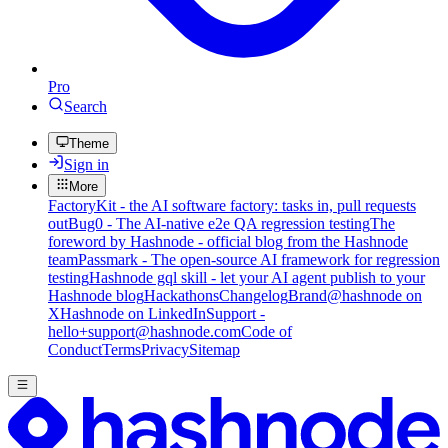
Pro
Search
Theme
Sign in
More
FactoryKit - the AI software factory: tasks in, pull requests
out
Bug0 - The AI-native e2e QA regression testing
The
foreword by Hashnode - official blog from the Hashnode
team
Passmark - The open-source AI framework for regression
testing
Hashnode gql skill - let your AI agent publish to your
Hashnode blog
Hackathons
Changelog
Brand
@hashnode on
X
Hashnode on LinkedIn
Support -
hello+support@hashnode.com
Code of
Conduct
Terms
Privacy
Sitemap