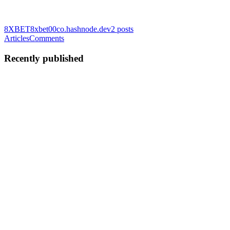
8XBET
8xbet00co.hashnode.dev
2
posts
Articles
Comments
Recently published
8
8XBET
in
8xbet00co.hashnode.dev
·
Jul 5, 2025
· 3 min read
Nhà Cái 8XBET
Được đánh giá là sân chơi đỉnh cao trong lĩnh vực giải trí trực tuyến,
Nhà Cái 8XBET hội tụ đầy đủ những yếu tố mà người chơi mong
đợi: thể thao, bắn cá, đá gà, game bài và xổ số. Với phương châm
hoạt động xanh chín, minh bạch và uy tín tuyệt đối, 8X...
0
0
8
8XBET
in
8xbet00co.hashnode.dev
·
Jun 29, 2025
· 1 min read
8XBET - Trang Chủ Chính Thức Nhà Cái 8XBET -
Xanh Chín - Uy Tín - Minh Bạch