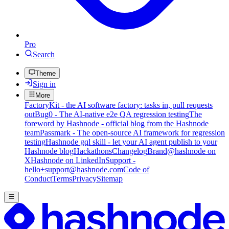
Pro
Search
Theme
Sign in
More
FactoryKit - the AI software factory: tasks in, pull requests
out
Bug0 - The AI-native e2e QA regression testing
The
foreword by Hashnode - official blog from the Hashnode
team
Passmark - The open-source AI framework for regression
testing
Hashnode gql skill - let your AI agent publish to your
Hashnode blog
Hackathons
Changelog
Brand
@hashnode on
X
Hashnode on LinkedIn
Support -
hello+support@hashnode.com
Code of
Conduct
Terms
Privacy
Sitemap