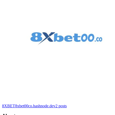
8XBET
8xbet00co.hashnode.dev
2
posts