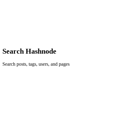
8XBET là điểm đến hàng đầu cho người chơi yêu thích thể thao,
bắn cá, đá gà, game bài và xổ số. Với tiêu chí hoạt động xanh chín,
minh bạch và uy tín, nền tảng mang đến môi trường giải trí công
bằng, an toàn tuyệt đối. Chính sách hoàn cược cao, chiết...
0
0
Search Hashnode
Search posts, tags, users, and pages