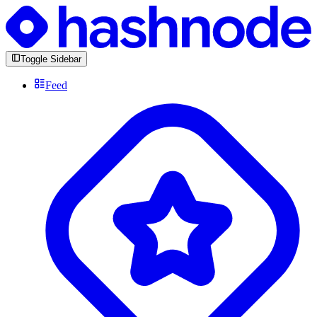
Toggle Sidebar
Feed