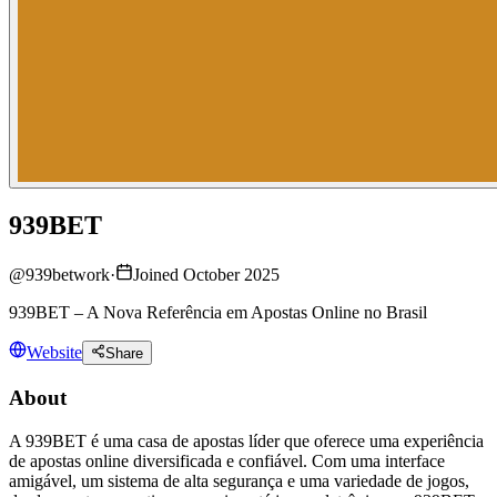
939BET
@
939betwork
·
Joined October 2025
939BET – A Nova Referência em Apostas Online no Brasil
Website
Share
About
A 939BET é uma casa de apostas líder que oferece uma experiência
de apostas online diversificada e confiável. Com uma interface
amigável, um sistema de alta segurança e uma variedade de jogos,