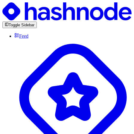
Toggle Sidebar
Feed