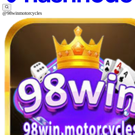
@98winmotorcycles