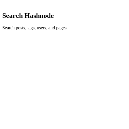
0
Search Hashnode
Search posts, tags, users, and pages