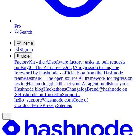
Pro
Search
Theme
Sign in
More
FactoryKit - the AI software factory: tasks in, pull requests
out
Bug0 - The AI-native e2e QA regression testing
The
foreword by Hashnode - official blog from the Hashnode
team
Passmark - The open-source AI framework for regression
testing
Hashnode gql skill - let your AI agent publish to your
Hashnode blog
Hackathons
Changelog
Brand
@hashnode on
X
Hashnode on LinkedIn
Support -
hello+support@hashnode.com
Code of
Conduct
Terms
Privacy
Sitemap