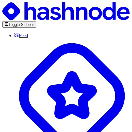
Toggle Sidebar
Feed