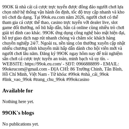
99OK là nhà cái cá cược trực tuyến được đông đảo người chơi lựa
chọn nhờ hệ thống vận hành ổn định, tốc độ truy cập nhanh và kho
trò chơi đa dạng. Tại 99ok.eu.com năm 2026, người chơi có thể
tham gia cá cược thể thao, casino trực tuyến với dealer live, slot
game đổi thưởng, nổ hũ hấp dẫn, bắn cá online cùng nhiều trò chơi
giải trí đỉnh cao khác. 99OK ứng dụng công nghệ bảo mật hiện đại,
hỗ trợ giao dịch nạp rút nhanh chóng và chăm sóc khách hàng
chuyên nghiệp 24/7. Ngoài ra, nền tảng còn thường xuyên cập nhật
nhiều chương trình khuyến mãi hấp dẫn dành cho hội viên mới và
người chơi lâu năm. Đăng ký 99OK ngay hôm nay để trải nghiệm
sân chơi cá cược trực tuyến an toàn, minh bạch và uy tín. -
WEBSITE: https://99ok.eu.com/ - SĐT: 0966888899 - EMAIL:
99okeucom@gmail.com - ĐỊA CHỈ: 86 Trường Chinh, Tân Bình,
Hồ Chí Minh, Việt Nam - Từ khóa: #99ok #nhà_cái_99ok
#link_vao_99ok #trang_chu_99ok #99okcasino
Available for
Nothing here yet.
99OK's blogs
No publications yet.