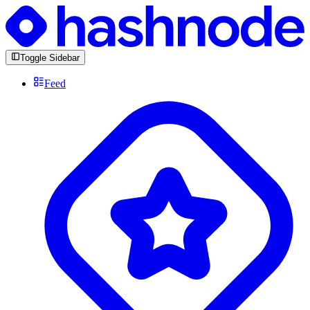
Toggle Sidebar
Feed