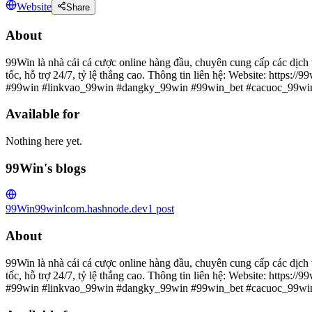
Website
Share
About
99Win là nhà cái cá cược online hàng đầu, chuyên cung cấp các dịch vụ 
tốc, hỗ trợ 24/7, tỷ lệ thắng cao. Thông tin liên hệ: Website: htt
#99win #linkvao_99win #dangky_99win #99win_bet #cacuoc_99win
Available for
Nothing here yet.
99Win's blogs
99Win
99winlcom.hashnode.dev
1
post
About
99Win là nhà cái cá cược online hàng đầu, chuyên cung cấp các dịch vụ 
tốc, hỗ trợ 24/7, tỷ lệ thắng cao. Thông tin liên hệ: Website: htt
#99win #linkvao_99win #dangky_99win #99win_bet #cacuoc_99win