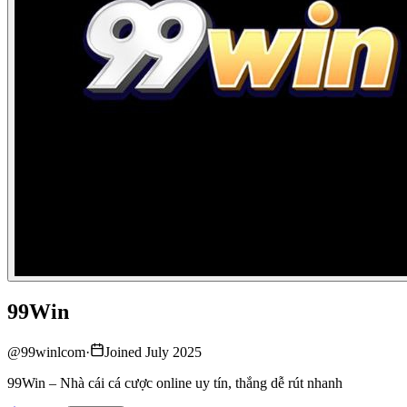
99Win
@
99winlcom
·
Joined July 2025
99Win – Nhà cái cá cược online uy tín, thắng dễ rút nhanh