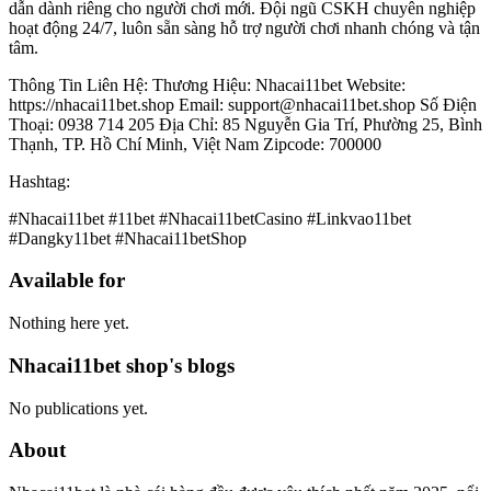
dẫn dành riêng cho người chơi mới. Đội ngũ CSKH chuyên nghiệp
hoạt động 24/7, luôn sẵn sàng hỗ trợ người chơi nhanh chóng và tận
tâm.
Thông Tin Liên Hệ: Thương Hiệu: Nhacai11bet Website:
https://nhacai11bet.shop Email: support@nhacai11bet.shop Số Điện
Thoại: 0938 714 205 Địa Chỉ: 85 Nguyễn Gia Trí, Phường 25, Bình
Thạnh, TP. Hồ Chí Minh, Việt Nam Zipcode: 700000
Hashtag:
#Nhacai11bet #11bet #Nhacai11betCasino #Linkvao11bet
#Dangky11bet #Nhacai11betShop
Available for
Nothing here yet.
Nhacai11bet shop's blogs
No publications yet.
About