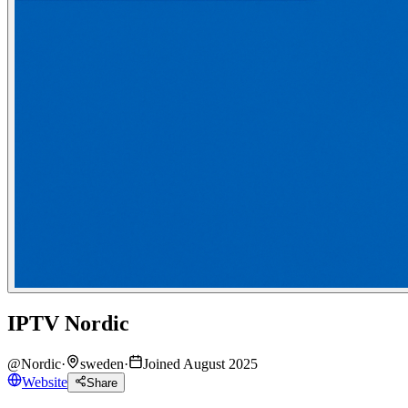
IPTV Nordic
@
Nordic
·
sweden
·
Joined August 2025
Website
Share