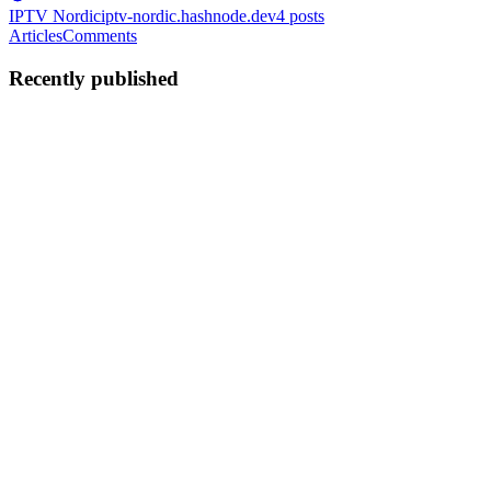
IPTV Nordic
iptv-nordic.hashnode.dev
4
posts
Articles
Comments
Recently published
IN
IPTV Nordic
in
iptv-nordic.hashnode.dev
·
Sep 13, 2025
· 5 min
read
Nordic IPTV – A Deep Dive into IPTV Nordic
Services
In recent years, the demand for streaming services has exploded.
Audiences across the world are replacing traditional cable and
satellite subscriptions with internet-based platforms that deliver
flexibility, affordability, and unlimited access to ent...
0
0
IN
IPTV Nordic
in
iptv-nordic.hashnode.dev
·
Sep 13, 2025
· 6 min
read
Nordic IPTV – Complete Guide to IPTV Nordic