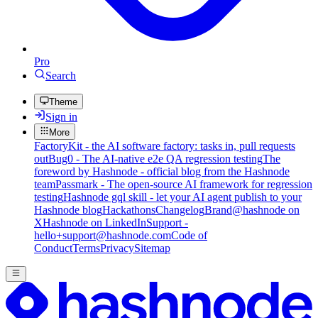
Pro
Search
Theme
Sign in
More
FactoryKit - the AI software factory: tasks in, pull requests
out
Bug0 - The AI-native e2e QA regression testing
The
foreword by Hashnode - official blog from the Hashnode
team
Passmark - The open-source AI framework for regression
testing
Hashnode gql skill - let your AI agent publish to your
Hashnode blog
Hackathons
Changelog
Brand
@hashnode on
X
Hashnode on LinkedIn
Support -
hello+support@hashnode.com
Code of
Conduct
Terms
Privacy
Sitemap