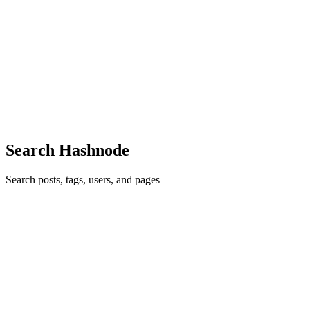
IPTV Nordic
Discover IPTV Nordic – Your Ultimate Entertainment PlatformWith
IPTV Nordic, you get access to thousands of channels, movies, and
series at just a fraction of the cost. Enjoy a wide variety of content –
from sports, movies, and TV shows to internatio...
0
0
Search Hashnode
Search posts, tags, users, and pages