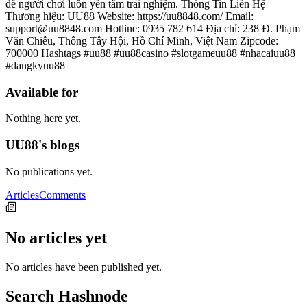
để người chơi luôn yên tâm trải nghiệm. Thông Tin Liên Hệ
Thương hiệu: UU88 Website: https://uu8848.com/ Email:
support@uu8848.com Hotline: 0935 782 614 Địa chỉ: 238 Đ. Phạm
Văn Chiêu, Thông Tây Hội, Hồ Chí Minh, Việt Nam Zipcode:
700000 Hashtags #uu88 #uu88casino #slotgameuu88 #nhacaiuu88
#dangkyuu88
Available for
Nothing here yet.
UU88's blogs
No publications yet.
Articles
Comments
No articles yet
No articles have been published yet.
Search Hashnode