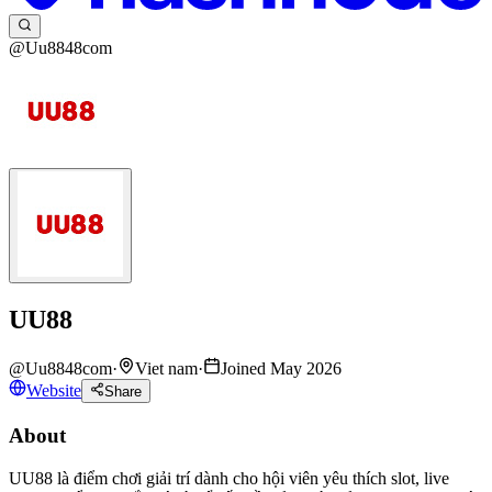
@Uu8848com
UU88
@
Uu8848com
·
Viet nam
·
Joined May 2026
Website
Share
About
UU88 là điểm chơi giải trí dành cho hội viên yêu thích slot, live