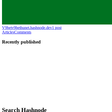
V9bet
v9bethunet.hashnode.dev
1
post
Articles
Comments
Recently published
V
V9bethunet
in
v9bethunet.hashnode.dev
·
Sep 11, 2025
· 2 min read
V9bethunet
V9bet là nền tảng giải trí trực tuyến uy tín, hội tụ đầy đủ trò chơi từ
slot game nổ hũ, casino live, cá cược thể thao đến bắn cá. Giao diện
thiết kế hiện đại, dễ sử dụng, tối ưu trải nghiệm trên cả máy tính và
điện thoại. Hệ thống thanh toán an toàn...
0
0
Search Hashnode