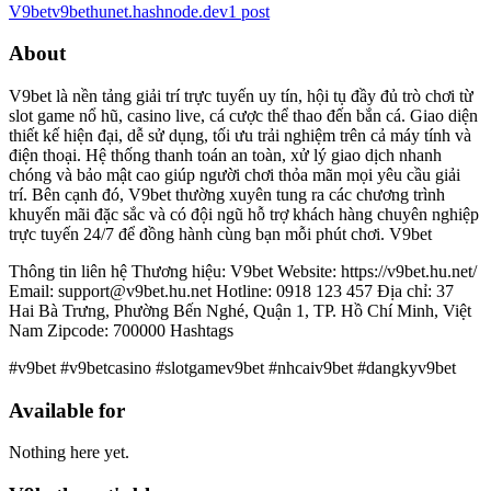
V9bet
v9bethunet.hashnode.dev
1
post
About
V9bet là nền tảng giải trí trực tuyến uy tín, hội tụ đầy đủ trò chơi từ
slot game nổ hũ, casino live, cá cược thể thao đến bắn cá. Giao diện
thiết kế hiện đại, dễ sử dụng, tối ưu trải nghiệm trên cả máy tính và
điện thoại. Hệ thống thanh toán an toàn, xử lý giao dịch nhanh
chóng và bảo mật cao giúp người chơi thỏa mãn mọi yêu cầu giải
trí. Bên cạnh đó, V9bet thường xuyên tung ra các chương trình
khuyến mãi đặc sắc và có đội ngũ hỗ trợ khách hàng chuyên nghiệp
trực tuyến 24/7 để đồng hành cùng bạn mỗi phút chơi. V9bet
Thông tin liên hệ Thương hiệu: V9bet Website: https://v9bet.hu.net/
Email: support@v9bet.hu.net Hotline: 0918 123 457 Địa chỉ: 37
Hai Bà Trưng, Phường Bến Nghé, Quận 1, TP. Hồ Chí Minh, Việt
Nam Zipcode: 700000 Hashtags
#v9bet #v9betcasino #slotgamev9bet #nhcaiv9bet #dangkyv9bet
Available for
Nothing here yet.