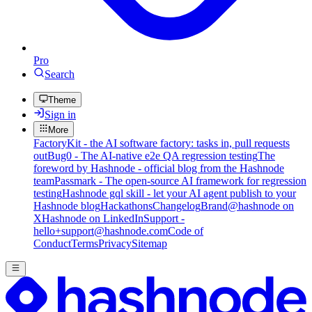
Pro
Search
Theme
Sign in
More
FactoryKit - the AI software factory: tasks in, pull requests
out
Bug0 - The AI-native e2e QA regression testing
The
foreword by Hashnode - official blog from the Hashnode
team
Passmark - The open-source AI framework for regression
testing
Hashnode gql skill - let your AI agent publish to your
Hashnode blog
Hackathons
Changelog
Brand
@hashnode on
X
Hashnode on LinkedIn
Support -
hello+support@hashnode.com
Code of
Conduct
Terms
Privacy
Sitemap