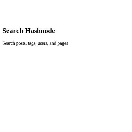
hóa trải nghiệm trên cả desktop lẫn mobile, thao tá...
0
0
Search Hashnode
Search posts, tags, users, and pages