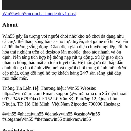
Win55
win55rucom.hashnode.dev
1
post
About
Win55 gây ấn tượng với người chơi nhờ kho trò chơi đa dạng như
cá cược thể thao, sòng bài casino trực tuyến, slot game nổ hũ và bắn
cá đổi thưởng sống động. Giao diện giao diện chuyên nghiệp, tối ưu
hóa trải nghiệm trên cả desktop lẫn mobile, thao tác nhanh và ổn
định. Nền tảng tích hợp hệ thống nạp rút tự động, xử lý giao dịch
nhanh chóng, bảo mật an toàn tuyệt đối. Hệ thống ưu đãi hấp dẫn
dành riêng cho thành viên mới và người chơi trung thành luôn được
cập nhật, cùng đội ngũ hỗ trợ khách hàng 24/7 sẵn sàng giải đáp
mọi thắc mắc.
Thông Tin Liên Hệ: Thương hiệu: Win55 Website:
https://wim55.ru.com Email: support@wim55.ru.com Số điện thoại:
0972 345 678 Địa chỉ: 152 Lê Văn Sỹ, Phường 12, Quận Phú
Nhuận, TP. Hồ Chí Minh, Việt Nam Zipcode: 700000 Hashtag:
#win55 #nhacaiwin55 #dangkywin55 #casinoWin55
#slotgameWin55 #thethaowin55 #linkvaowin55
Available for