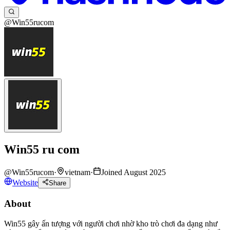
@Win55rucom
Win55 ru com
@
Win55rucom
·
vietnam
·
Joined August 2025
Website
Share
About
Win55 gây ấn tượng với người chơi nhờ kho trò chơi đa dạng như