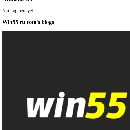
Nothing here yet.
Win55 ru com's blogs