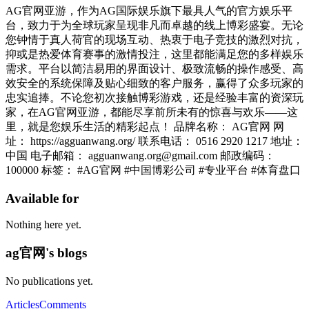
AG官网亚游，作为AG国际娱乐旗下最具人气的官方娱乐平
台，致力于为全球玩家呈现非凡而卓越的线上博彩盛宴。无论
您钟情于真人荷官的现场互动、热衷于电子竞技的激烈对抗，
抑或是热爱体育赛事的激情投注，这里都能满足您的多样娱乐
需求。平台以简洁易用的界面设计、极致流畅的操作感受、高
效安全的系统保障及贴心细致的客户服务，赢得了众多玩家的
忠实追捧。不论您初次接触博彩游戏，还是经验丰富的资深玩
家，在AG官网亚游，都能尽享前所未有的惊喜与欢乐——这
里，就是您娱乐生活的精彩起点！ 品牌名称： AG官网 网
址： https://agguanwang.org/ 联系电话： 0516 2920 1217 地址：
中国 电子邮箱： agguanwang.org@gmail.com 邮政编码：
100000 标签： #AG官网 #中国博彩公司 #专业平台 #体育盘口
Available for
Nothing here yet.
ag官网's blogs
No publications yet.
Articles
Comments