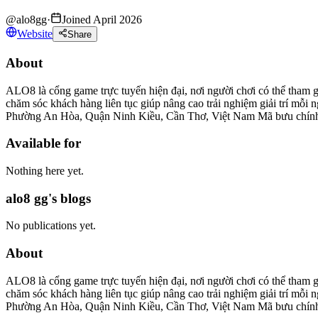
@
alo8gg
·
Joined April 2026
Website
Share
About
ALO8 là cổng game trực tuyến hiện đại, nơi người chơi có thể tham g
chăm sóc khách hàng liên tục giúp nâng cao trải nghiệm giải trí mỗi
Phường An Hòa, Quận Ninh Kiều, Cần Thơ, Việt Nam Mã bưu chính:
Available for
Nothing here yet.
alo8 gg's blogs
No publications yet.
About
ALO8 là cổng game trực tuyến hiện đại, nơi người chơi có thể tham g
chăm sóc khách hàng liên tục giúp nâng cao trải nghiệm giải trí mỗi
Phường An Hòa, Quận Ninh Kiều, Cần Thơ, Việt Nam Mã bưu chính: