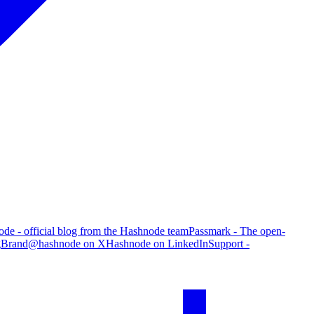
de - official blog from the Hashnode team
Passmark - The open-
g
Brand
@hashnode on X
Hashnode on LinkedIn
Support -