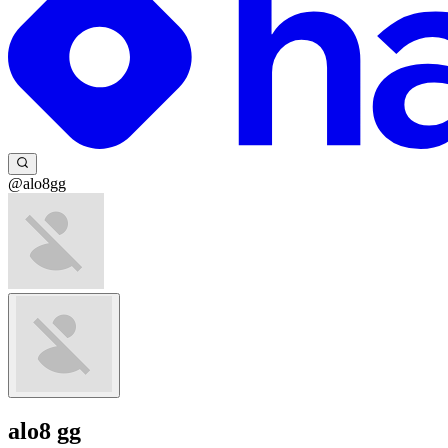
@alo8gg
alo8 gg