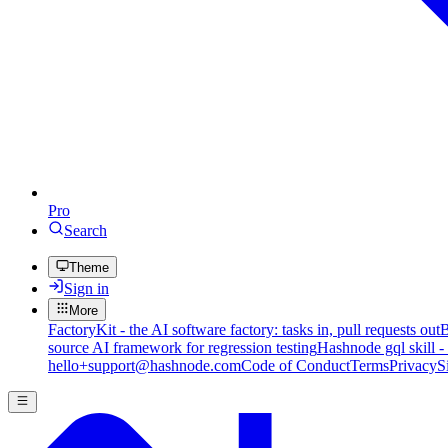
Pro
Search
Theme
Sign in
More
FactoryKit - the AI software factory: tasks in, pull requests out
B
source AI framework for regression testing
Hashnode gql skill -
hello+support@hashnode.com
Code of Conduct
Terms
Privacy
S