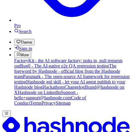
Pro
Search
Theme
Sign in
More
FactoryKit - the AI software factory: tasks in, pull requests
out
Bug0 - The AI-native e2e QA regression testing
The
foreword by Hashnode - official blog from the Hashnode
team
Passmark - The open-source AI framework for regression
testing
Hashnode gql skill - let your AI agent publish to your
Hashnode blog
Hackathons
Changelog
Brand
@hashnode on
X
Hashnode on LinkedIn
Support -
hello+support@hashnode.com
Code of
Conduct
Terms
Privacy
Sitemap