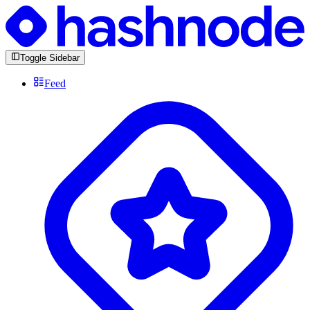
Toggle Sidebar
Feed