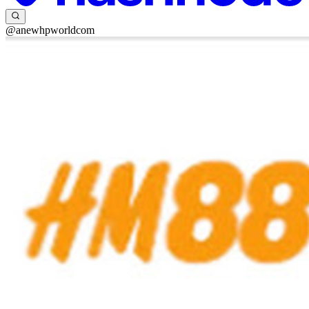
@anewhpworldcom