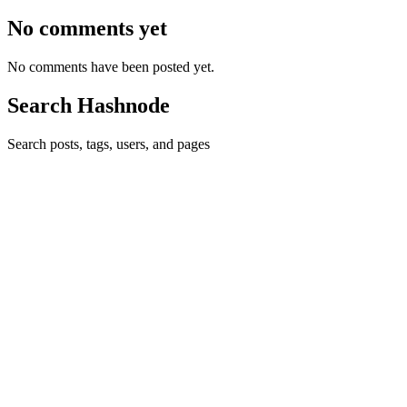
No comments yet
No comments have been posted yet.
Search Hashnode
Search posts, tags, users, and pages