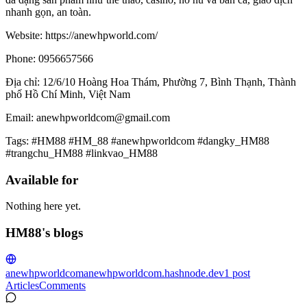
nhanh gọn, an toàn.
Website: https://anewhpworld.com/
Phone: 0956657566
Địa chỉ: 12/6/10 Hoàng Hoa Thám, Phường 7, Bình Thạnh, Thành
phố Hồ Chí Minh, Việt Nam
Email: anewhpworldcom@gmail.com
Tags: #HM88 #HM_88 #anewhpworldcom #dangky_HM88
#trangchu_HM88 #linkvao_HM88
Available for
Nothing here yet.
HM88's blogs
anewhpworldcom
anewhpworldcom.hashnode.dev
1
post
Articles
Comments