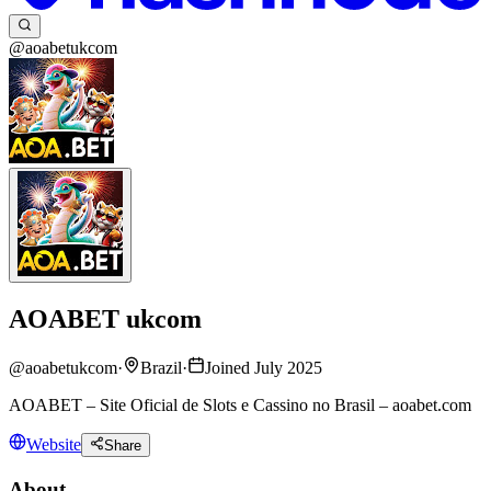
@aoabetukcom
AOABET ukcom
@
aoabetukcom
·
Brazil
·
Joined July 2025
AOABET – Site Oficial de Slots e Cassino no Brasil – aoabet.com
Website
Share
About