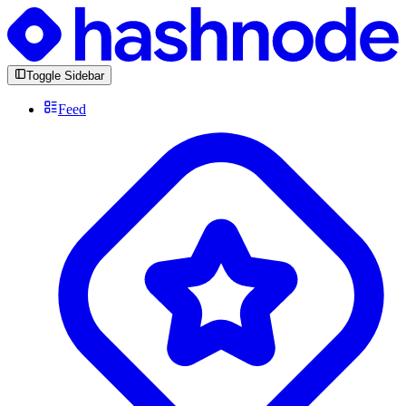
Toggle Sidebar
Feed