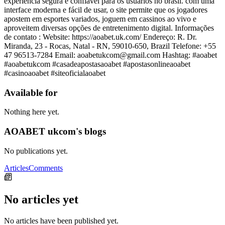
experiência segura e confiável para os usuários no brasil. com uma
interface moderna e fácil de usar, o site permite que os jogadores
apostem em esportes variados, joguem em cassinos ao vivo e
aproveitem diversas opções de entretenimento digital. Informações
de contato : Website: https://aoabet.uk.com/ Endereço: R. Dr.
Miranda, 23 - Rocas, Natal - RN, 59010-650, Brazil Telefone: +55
47 96513-7284 Email: aoabetukcom@gmail.com Hashtag: #aoabet
#aoabetukcom #casadeapostasaoabet #apostasonlineaoabet
#casinoaoabet #siteoficialaoabet
Available for
Nothing here yet.
AOABET ukcom's blogs
No publications yet.
Articles
Comments
No articles yet
No articles have been published yet.