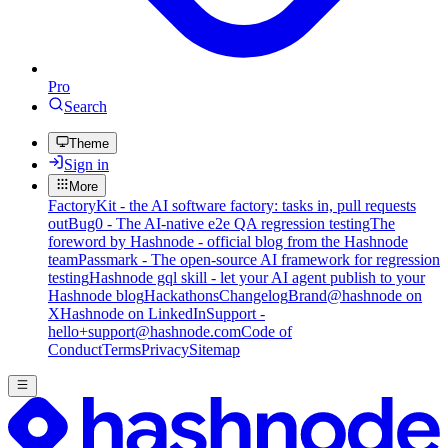
Pro
Search
Theme
Sign in
More
FactoryKit - the AI software factory: tasks in, pull requests
out
Bug0 - The AI-native e2e QA regression testing
The
foreword by Hashnode - official blog from the Hashnode
team
Passmark - The open-source AI framework for regression
testing
Hashnode gql skill - let your AI agent publish to your
Hashnode blog
Hackathons
Changelog
Brand
@hashnode on
X
Hashnode on LinkedIn
Support -
hello+support@hashnode.com
Code of
Conduct
Terms
Privacy
Sitemap