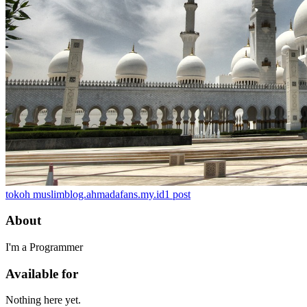
tokoh muslim
blog.ahmadafans.my.id
1
post
About
I'm a Programmer
Available for
Nothing here yet.