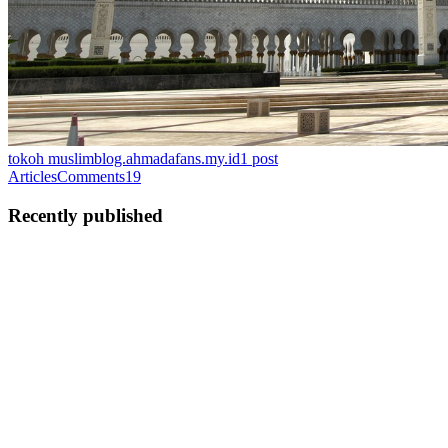
tokoh muslim
blog.ahmadafans.my.id
1
post
Articles
Comments
19
Recently published
A
ahmad
in
blog.artera.my.id
·
Apr 3
· 3 min read
Arti Dari Sebuah Bersyukur : Orang Yang Hebat
Adalah Yang Mereka Dapat Menerima Yang
Sekarang
Assalamualaikum, pada kesempatan hari ini aku pengen bercerita
sedikit tentang pelajaran yang baru-baru ini aku dapatkan yaitu
tentang "Rasa Syukur", aku mengambil pelajaran ini dari banyak
orang dan