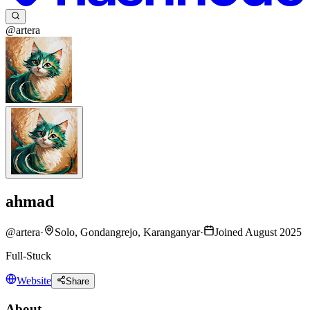
@artera
ahmad
@
artera
·
Solo, Gondangrejo, Karanganyar
·
Joined August 2025
Full-Stuck
Website
Share
About