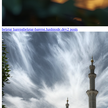
belajar bareng
belajar-bareng.hashnode.dev
2
posts