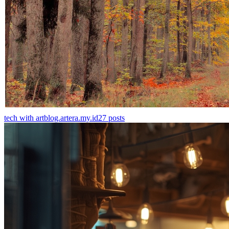
tech with art
blog.artera.my.id
27
posts