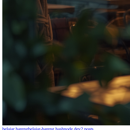
belajar bareng
belajar-bareng.hashnode.dev
2
posts