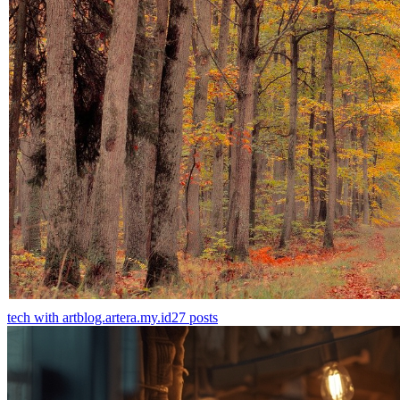
tech with art
blog.artera.my.id
27
posts