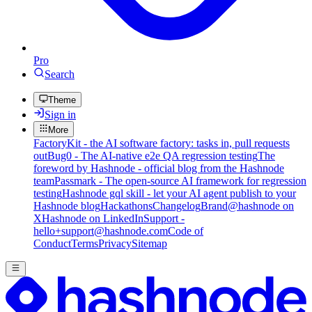
Pro
Search
Theme
Sign in
More
FactoryKit - the AI software factory: tasks in, pull requests
out
Bug0 - The AI-native e2e QA regression testing
The
foreword by Hashnode - official blog from the Hashnode
team
Passmark - The open-source AI framework for regression
testing
Hashnode gql skill - let your AI agent publish to your
Hashnode blog
Hackathons
Changelog
Brand
@hashnode on
X
Hashnode on LinkedIn
Support -
hello+support@hashnode.com
Code of
Conduct
Terms
Privacy
Sitemap