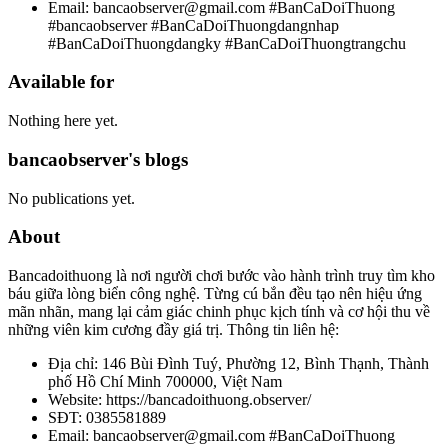
Email: bancaobserver@gmail.com #BanCaDoiThuong
#bancaobserver #BanCaDoiThuongdangnhap
#BanCaDoiThuongdangky #BanCaDoiThuongtrangchu
Available for
Nothing here yet.
bancaobserver's blogs
No publications yet.
About
Bancadoithuong là nơi người chơi bước vào hành trình truy tìm kho
báu giữa lòng biển công nghệ. Từng cú bắn đều tạo nên hiệu ứng
mãn nhãn, mang lại cảm giác chinh phục kịch tính và cơ hội thu về
những viên kim cương đầy giá trị. Thông tin liên hệ:
Địa chỉ: 146 Bùi Đình Tuý, Phường 12, Bình Thạnh, Thành
phố Hồ Chí Minh 700000, Việt Nam
Website: https://bancadoithuong.observer/
SĐT: 0385581889
Email: bancaobserver@gmail.com #BanCaDoiThuong