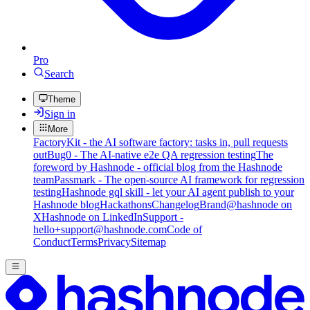
Pro
Search
Theme
Sign in
More
FactoryKit - the AI software factory: tasks in, pull requests
out
Bug0 - The AI-native e2e QA regression testing
The
foreword by Hashnode - official blog from the Hashnode
team
Passmark - The open-source AI framework for regression
testing
Hashnode gql skill - let your AI agent publish to your
Hashnode blog
Hackathons
Changelog
Brand
@hashnode on
X
Hashnode on LinkedIn
Support -
hello+support@hashnode.com
Code of
Conduct
Terms
Privacy
Sitemap