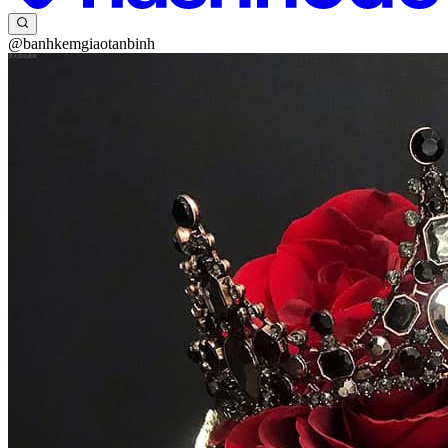
@banhkemgiaotanbinh