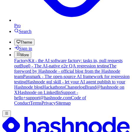
Pro
Search
Theme
Sign in
More
FactoryKit - the AI software factory: tasks in, pull requests
out
Bug0 - The AI-native e2e QA regression testing
The
foreword by Hashnode - official blog from the Hashnode
team
Passmark - The open-source AI framework for regression
testing
Hashnode gql skill - let your AI agent publish to your
Hashnode blog
Hackathons
Changelog
Brand
@hashnode on
X
Hashnode on LinkedIn
Support -
hello+support@hashnode.com
Code of
Conduct
Terms
Privacy
Sitemap