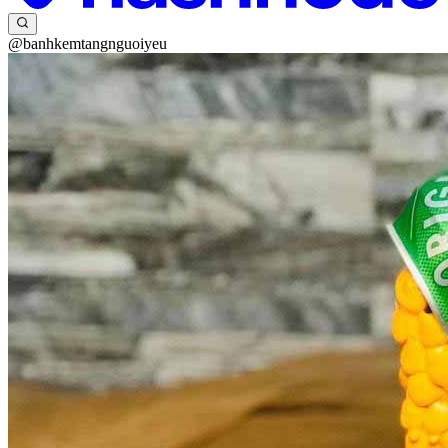
@banhkemtangnguoiyeu