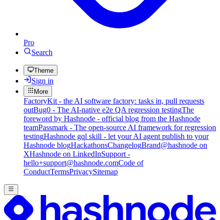
Pro
Search
Theme
Sign in
More
FactoryKit - the AI software factory: tasks in, pull requests
out
Bug0 - The AI-native e2e QA regression testing
The
foreword by Hashnode - official blog from the Hashnode
team
Passmark - The open-source AI framework for regression
testing
Hashnode gql skill - let your AI agent publish to your
Hashnode blog
Hackathons
Changelog
Brand
@hashnode on
X
Hashnode on LinkedIn
Support -
hello+support@hashnode.com
Code of
Conduct
Terms
Privacy
Sitemap