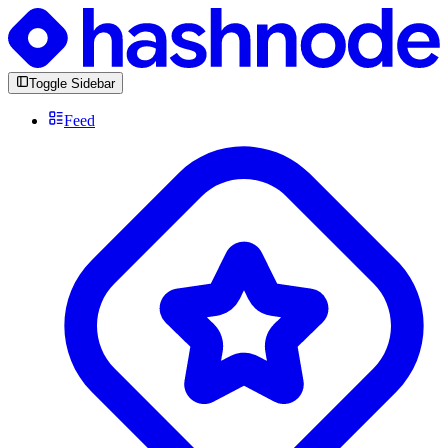
Toggle Sidebar
Feed