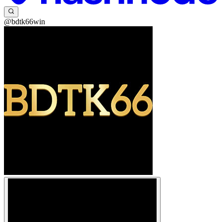
@bdtk66win