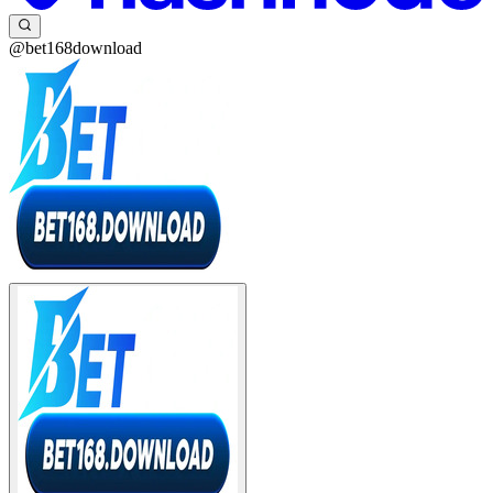
@bet168download