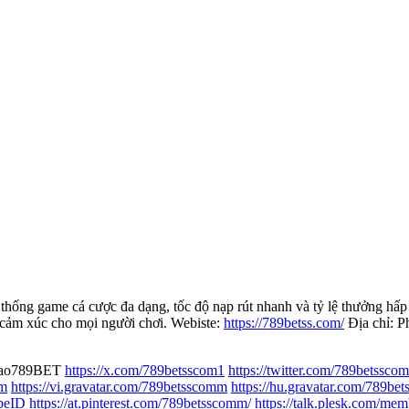
hệ thống game cá cược đa dạng, tốc độ nạp rút nhanh và tỷ lệ thưởng hấ
 cảm xúc cho mọi người chơi. Webiste:
https://789betss.com/
Địa chỉ: 
kvao789BET
https://x.com/789betsscom1
https://twitter.com/789betssco
mm
https://vi.gravatar.com/789betsscomm
https://hu.gravatar.com/789be
beID
https://at.pinterest.com/789betsscomm/
https://talk.plesk.com/m