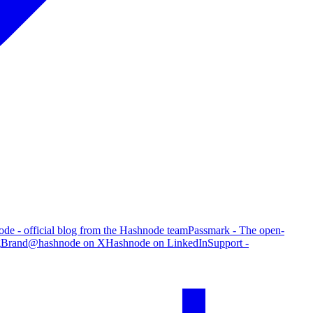
de - official blog from the Hashnode team
Passmark - The open-
g
Brand
@hashnode on X
Hashnode on LinkedIn
Support -