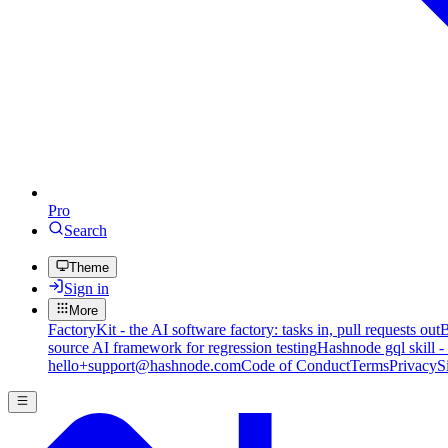
Pro
Search
Theme
Sign in
More
FactoryKit - the AI software factory: tasks in, pull requests out
B
source AI framework for regression testing
Hashnode gql skill -
hello+support@hashnode.com
Code of Conduct
Terms
Privacy
S