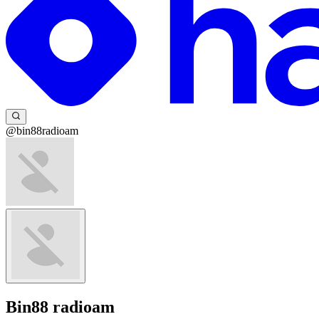
@bin88radioam
Bin88 radioam