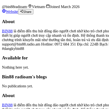
@
bin88radioam
·
Vietnam
·
Joined March 2026
Website
Share
About
BIN88
là điểm đến thu hút đông đảo người chơi nhờ kho trò chơi phong
thiết bị giúp người chơi truy cập nhanh và ổn định. Hệ thống thanh t
chương trình khuyến mãi như thưởng tân thủ, hoàn trả và ưu đãi đị
support@bin88.radio.am Hotline: 0972 684 351 Địa chỉ: 224B Bạch
#dangkybin88
Available for
Nothing here yet.
Bin88 radioam's blogs
No publications yet.
About
BIN88
là điểm đến thu hút đông đảo người chơi nhờ kho trò chơi phong