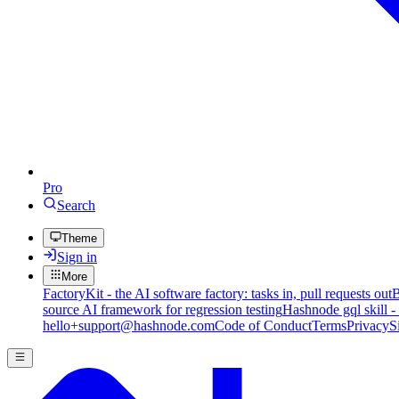
Pro
Search
Theme
Sign in
More
FactoryKit - the AI software factory: tasks in, pull requests out
B
source AI framework for regression testing
Hashnode gql skill -
hello+support@hashnode.com
Code of Conduct
Terms
Privacy
S