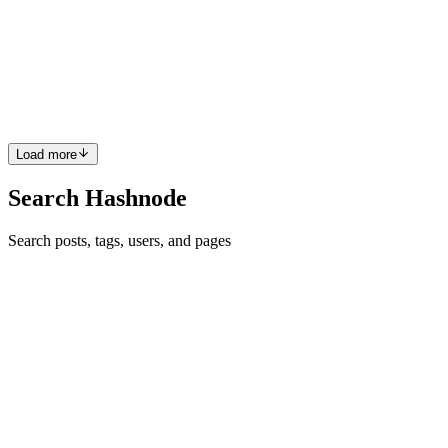
括：① 在源链锁定或燃烧资产；② 通过跨链桥/网关生成对应
的链上凭证；③ 在目标链上铸造或释放等值资产；④ 完成转
账后进行确认。 二、转账失败的常见原因 1. 网络拥堵或 gas
费用不足 在高峰期，链上交易排队时间会大...
0
0
Load more
Search Hashnode
Search posts, tags, users, and pages