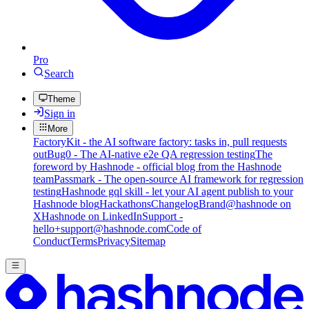
Pro
Search
Theme
Sign in
More
FactoryKit - the AI software factory: tasks in, pull requests
out
Bug0 - The AI-native e2e QA regression testing
The
foreword by Hashnode - official blog from the Hashnode
team
Passmark - The open-source AI framework for regression
testing
Hashnode gql skill - let your AI agent publish to your
Hashnode blog
Hackathons
Changelog
Brand
@hashnode on
X
Hashnode on LinkedIn
Support -
hello+support@hashnode.com
Code of
Conduct
Terms
Privacy
Sitemap