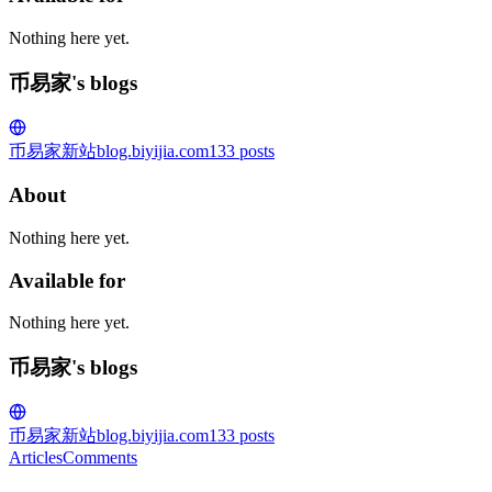
Nothing here yet.
币易家's blogs
币易家新站
blog.biyijia.com
133
posts
About
Nothing here yet.
Available for
Nothing here yet.
币易家's blogs
币易家新站
blog.biyijia.com
133
posts
Articles
Comments