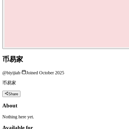
币易家
@
biyijiah
·
Joined October 2025
币易家
Share
About
Nothing here yet.
Available for