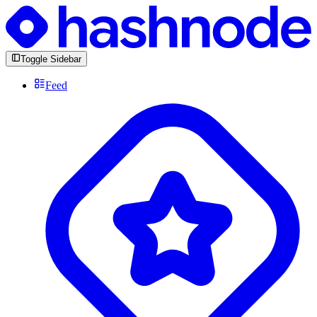
Toggle Sidebar
Feed