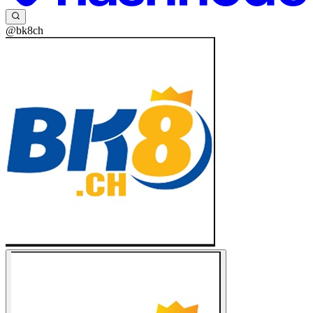
@bk8ch