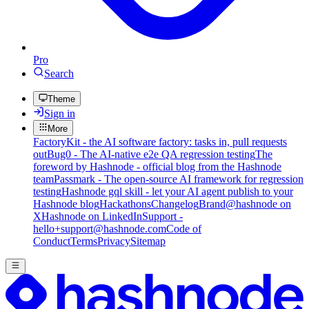
Pro
Search
Theme
Sign in
More
FactoryKit - the AI software factory: tasks in, pull requests
out
Bug0 - The AI-native e2e QA regression testing
The
foreword by Hashnode - official blog from the Hashnode
team
Passmark - The open-source AI framework for regression
testing
Hashnode gql skill - let your AI agent publish to your
Hashnode blog
Hackathons
Changelog
Brand
@hashnode on
X
Hashnode on LinkedIn
Support -
hello+support@hashnode.com
Code of
Conduct
Terms
Privacy
Sitemap