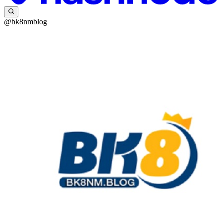
@bk8nmblog