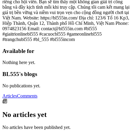
riêng cho hội viên. Bạn sẽ tìm thấy một không gian giải trí công
bằng và đầy kịch tính mỗi khi truy cập. Chúng tôi cam kết mang lại
giá trị bền vững và niềm vui trọn vẹn cho cộng đồng người chơi tại
Việt Nam. Website: https://bl555in.com/ Địa chỉ: 123/6 Tổ 16 Kp3,
Hiệp Thành, Quận 12, Thành phố Hồ Chí Minh, Việt Nam Phone:
0974823156 Email: contact@bl555in.com #bl555
#giaitrionlinebl555 #cacuocbl555 #gameonlinebl555
#trangchubl555 #bl_555 #bl555incom
Available for
Nothing here yet.
BL555's blogs
No publications yet.
Articles
Comments
No articles yet
No articles have been published yet.