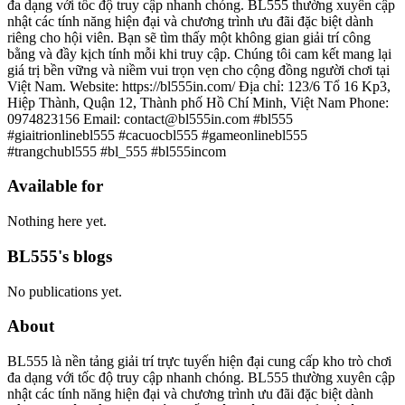
đa dạng với tốc độ truy cập nhanh chóng. BL555 thường xuyên cập
nhật các tính năng hiện đại và chương trình ưu đãi đặc biệt dành
riêng cho hội viên. Bạn sẽ tìm thấy một không gian giải trí công
bằng và đầy kịch tính mỗi khi truy cập. Chúng tôi cam kết mang lại
giá trị bền vững và niềm vui trọn vẹn cho cộng đồng người chơi tại
Việt Nam. Website: https://bl555in.com/ Địa chỉ: 123/6 Tổ 16 Kp3,
Hiệp Thành, Quận 12, Thành phố Hồ Chí Minh, Việt Nam Phone:
0974823156 Email: contact@bl555in.com #bl555
#giaitrionlinebl555 #cacuocbl555 #gameonlinebl555
#trangchubl555 #bl_555 #bl555incom
Available for
Nothing here yet.
BL555's blogs
No publications yet.
About
BL555 là nền tảng giải trí trực tuyến hiện đại cung cấp kho trò chơi
đa dạng với tốc độ truy cập nhanh chóng. BL555 thường xuyên cập
nhật các tính năng hiện đại và chương trình ưu đãi đặc biệt dành