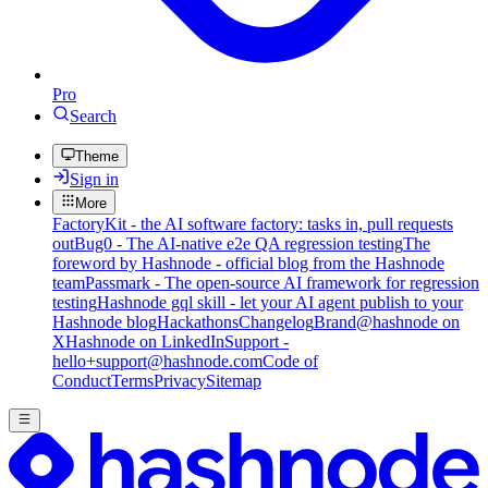
Pro
Search
Theme
Sign in
More
FactoryKit - the AI software factory: tasks in, pull requests
out
Bug0 - The AI-native e2e QA regression testing
The
foreword by Hashnode - official blog from the Hashnode
team
Passmark - The open-source AI framework for regression
testing
Hashnode gql skill - let your AI agent publish to your
Hashnode blog
Hackathons
Changelog
Brand
@hashnode on
X
Hashnode on LinkedIn
Support -
hello+support@hashnode.com
Code of
Conduct
Terms
Privacy
Sitemap