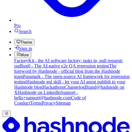
Pro
Search
Theme
Sign in
More
FactoryKit - the AI software factory: tasks in, pull requests
out
Bug0 - The AI-native e2e QA regression testing
The
foreword by Hashnode - official blog from the Hashnode
team
Passmark - The open-source AI framework for regression
testing
Hashnode gql skill - let your AI agent publish to your
Hashnode blog
Hackathons
Changelog
Brand
@hashnode on
X
Hashnode on LinkedIn
Support -
hello+support@hashnode.com
Code of
Conduct
Terms
Privacy
Sitemap