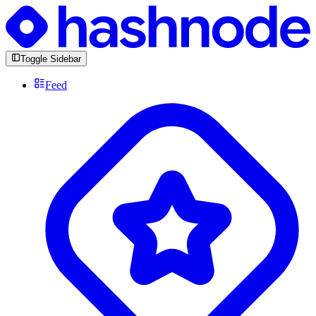
Toggle Sidebar
Feed