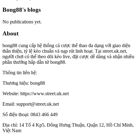
Bong88's blogs
No publications yet.
About
bong88 cung cấp hệ thống cá cược thể thao đa dạng với giao diện
thân thiện, tỷ lệ kèo chuẩn và nạp rút linh hoạt. Tại street.uk.net,
người chơi có thể theo dõi kèo live, đặt cược dễ dàng và nhận nhiều
phần thưởng hấp dẫn từ bong88.
Thông tin liên hệ:
Thương hiệu: bong88
Website: https://www.street.uk.net
Email: support@street.uk.net
Số điện thoại: 0843 466 449
Địa chỉ: 14 Tổ 4 Kp5, Đông Hưng Thuận, Quận 12, Hồ Chí Minh,
Việt Nam