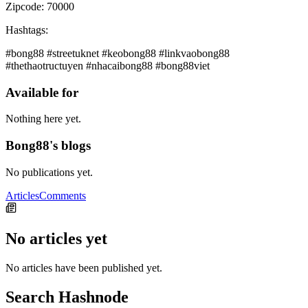
Zipcode: 70000
Hashtags:
#bong88 #streetuknet #keobong88 #linkvaobong88
#thethaotructuyen #nhacaibong88 #bong88viet
Available for
Nothing here yet.
Bong88's blogs
No publications yet.
Articles
Comments
No articles yet
No articles have been published yet.
Search Hashnode