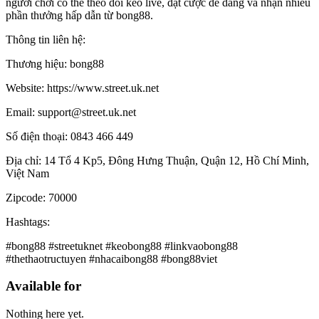
người chơi có thể theo dõi kèo live, đặt cược dễ dàng và nhận nhiều
phần thưởng hấp dẫn từ bong88.
Thông tin liên hệ:
Thương hiệu: bong88
Website: https://www.street.uk.net
Email: support@street.uk.net
Số điện thoại: 0843 466 449
Địa chỉ: 14 Tổ 4 Kp5, Đông Hưng Thuận, Quận 12, Hồ Chí Minh,
Việt Nam
Zipcode: 70000
Hashtags:
#bong88 #streetuknet #keobong88 #linkvaobong88
#thethaotructuyen #nhacaibong88 #bong88viet
Available for
Nothing here yet.