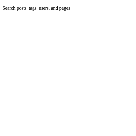
Search posts, tags, users, and pages