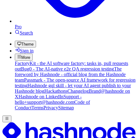
Pro
Search
Theme
Sign in
More
FactoryKit - the AI software factory: tasks in, pull requests
out
Bug0 - The AI-native e2e QA regression testing
The
foreword by Hashnode - official blog from the Hashnode
team
Passmark - The open-source AI framework for regression
testing
Hashnode gql skill - let your AI agent publish to your
Hashnode blog
Hackathons
Changelog
Brand
@hashnode on
X
Hashnode on LinkedIn
Support -
hello+support@hashnode.com
Code of
Conduct
Terms
Privacy
Sitemap