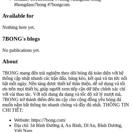
#bongdaso7bong #7bongcom
Available for
Nothing here yet.
7BONG's blogs
No publications yet.
About
7BONG mang đến trải nghiệm theo dõi bóng đá toàn diện với hệ
thống cập nhật nhanh các trận đấu, bảng kèo, kết quả và tin tức nổi
bật mỗi ngày. Nền tảng được thiết kế thân thiện, dễ sử dụng và tối
ưu trên mọi thiết bị, giúp người xem tiếp cận dữ liệu chính xác chỉ
với vài thao tác. Với nội dung đa dạng và tốc độ xử lý mượt mà,
7BONG trở thành điểm đến tin cậy cho cộng đồng yêu bóng đá
muốn nắm bắt thông tin nhanh chóng và đầy đủ nhất. THÔNG TIN
CHI TIẾT:
Website: https://7bong.com/
Địa chỉ: 34 Bình Đường 4, An Bình, Dĩ An, Bình Dương,
Việt Nam