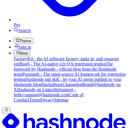
Pro
Search
Theme
Sign in
More
FactoryKit - the AI software factory: tasks in, pull requests
out
Bug0 - The AI-native e2e QA regression testing
The
foreword by Hashnode - official blog from the Hashnode
team
Passmark - The open-source AI framework for regression
testing
Hashnode gql skill - let your AI agent publish to your
Hashnode blog
Hackathons
Changelog
Brand
@hashnode on
X
Hashnode on LinkedIn
Support -
hello+support@hashnode.com
Code of
Conduct
Terms
Privacy
Sitemap