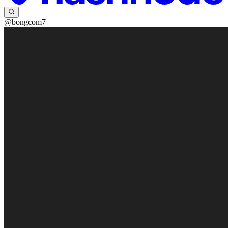
@bongcom7