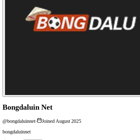
Bongdaluin Net
@
bongdaluinnet
·
Joined August 2025
bongdaluinnet