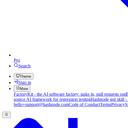
Pro
Search
Theme
Sign in
More
FactoryKit - the AI software factory: tasks in, pull requests out
B
source AI framework for regression testing
Hashnode gql skill -
hello+support@hashnode.com
Code of Conduct
Terms
Privacy
S