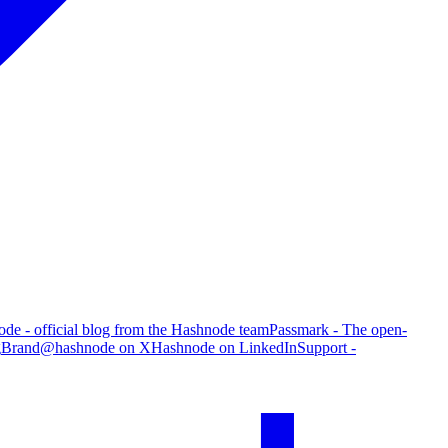
de - official blog from the Hashnode team
Passmark - The open-
g
Brand
@hashnode on X
Hashnode on LinkedIn
Support -