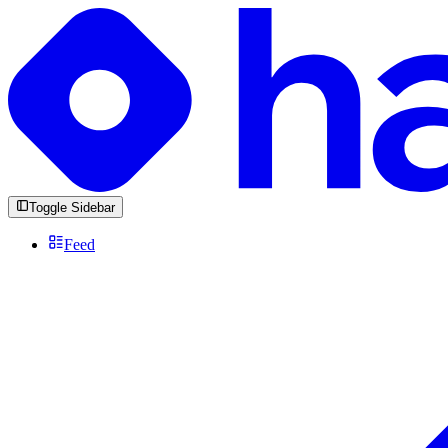
Toggle Sidebar
Feed