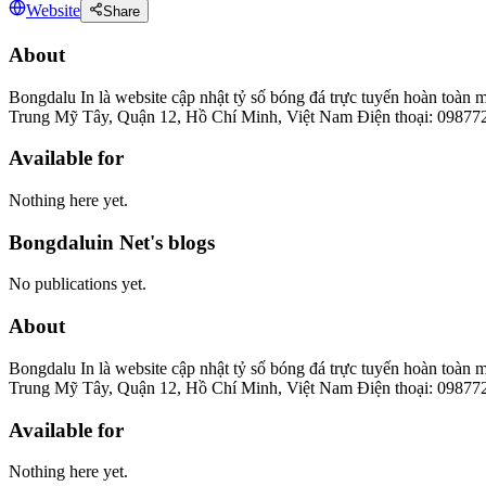
Website
Share
About
Bongdalu In là website cập nhật tỷ số bóng đá trực tuyến hoàn toàn m
Trung Mỹ Tây, Quận 12, Hồ Chí Minh, Việt Nam Điện thoại: 0987724
Available for
Nothing here yet.
Bongdaluin Net's blogs
No publications yet.
About
Bongdalu In là website cập nhật tỷ số bóng đá trực tuyến hoàn toàn m
Trung Mỹ Tây, Quận 12, Hồ Chí Minh, Việt Nam Điện thoại: 0987724
Available for
Nothing here yet.