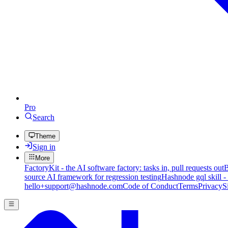
Pro
Search
Theme
Sign in
More
FactoryKit - the AI software factory: tasks in, pull requests out
B
source AI framework for regression testing
Hashnode gql skill -
hello+support@hashnode.com
Code of Conduct
Terms
Privacy
S