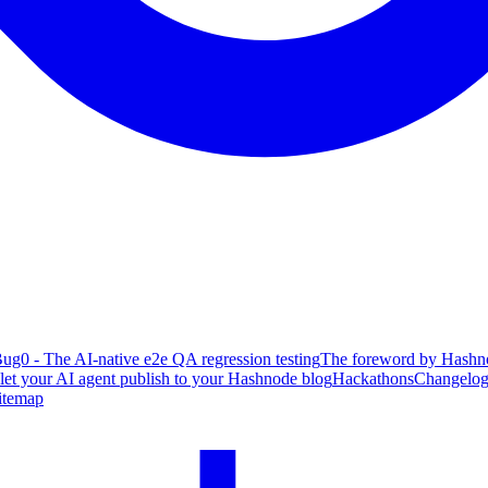
ug0 - The AI-native e2e QA regression testing
The foreword by Hashno
 let your AI agent publish to your Hashnode blog
Hackathons
Changelo
itemap