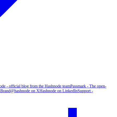
de - official blog from the Hashnode team
Passmark - The open-
g
Brand
@hashnode on X
Hashnode on LinkedIn
Support -