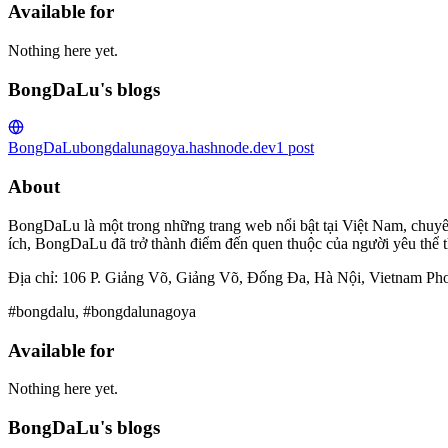
Available for
Nothing here yet.
BongDaLu's blogs
BongDaLu
bongdalunagoya.hashnode.dev
1
post
About
BongDaLu là một trong những trang web nổi bật tại Việt Nam, chuyên
ích, BongDaLu đã trở thành điểm đến quen thuộc của người yêu thể th
Địa chỉ: 106 P. Giảng Võ, Giảng Võ, Đống Đa, Hà Nội, Vietnam Ph
#bongdalu, #bongdalunagoya
Available for
Nothing here yet.
BongDaLu's blogs