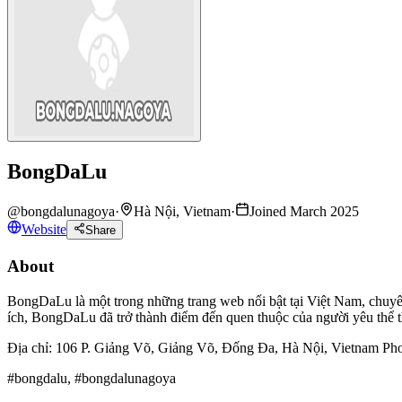
BongDaLu
@
bongdalunagoya
·
Hà Nội, Vietnam
·
Joined March 2025
Website
Share
About
BongDaLu là một trong những trang web nổi bật tại Việt Nam, chuyên
ích, BongDaLu đã trở thành điểm đến quen thuộc của người yêu thể th
Địa chỉ: 106 P. Giảng Võ, Giảng Võ, Đống Đa, Hà Nội, Vietnam Ph
#bongdalu, #bongdalunagoya