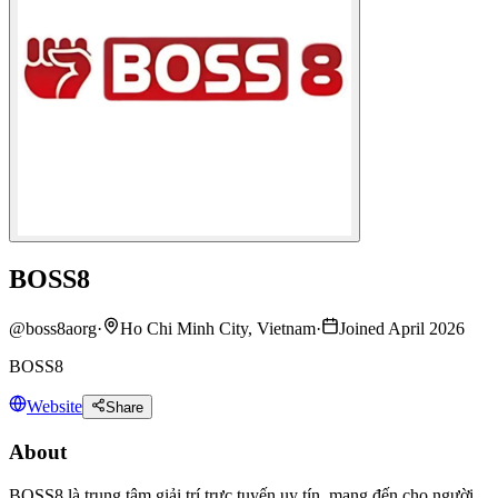
BOSS8
@
boss8aorg
·
Ho Chi Minh City, Vietnam
·
Joined April 2026
BOSS8
Website
Share
About
BOSS8 là trung tâm giải trí trực tuyến uy tín, mang đến cho người