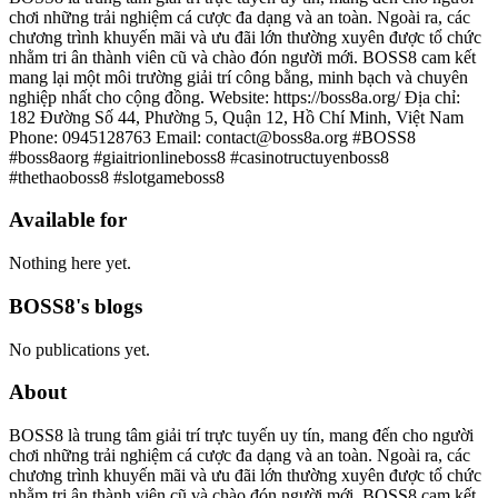
chơi những trải nghiệm cá cược đa dạng và an toàn. Ngoài ra, các
chương trình khuyến mãi và ưu đãi lớn thường xuyên được tổ chức
nhằm tri ân thành viên cũ và chào đón người mới. BOSS8 cam kết
mang lại một môi trường giải trí công bằng, minh bạch và chuyên
nghiệp nhất cho cộng đồng. Website: https://boss8a.org/ Địa chỉ:
182 Đường Số 44, Phường 5, Quận 12, Hồ Chí Minh, Việt Nam
Phone: 0945128763 Email: contact@boss8a.org #BOSS8
#boss8aorg #giaitrionlineboss8 #casinotructuyenboss8
#thethaoboss8 #slotgameboss8
Available for
Nothing here yet.
BOSS8's blogs
No publications yet.
About
BOSS8 là trung tâm giải trí trực tuyến uy tín, mang đến cho người
chơi những trải nghiệm cá cược đa dạng và an toàn. Ngoài ra, các
chương trình khuyến mãi và ưu đãi lớn thường xuyên được tổ chức
nhằm tri ân thành viên cũ và chào đón người mới. BOSS8 cam kết