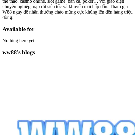
thể thao, casino online, slot game, bắn cá, poker… với giao diện
chuyên nghiệp, nạp rút siêu tốc và khuyến mãi hấp dẫn. Tham gia
W88 ngay để nhận thưởng chào mừng cực khủng lên đến hàng triệu
đồng!
Available for
Nothing here yet.
ww88's blogs