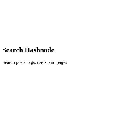
WW88 là nhà cái uy tín hàng đầu châu Á, cung cấp dịch vụ cá cược
thể thao, casino online, slot game, bắn cá, poker… với giao diện
chuyên nghiệp, nạp rút siêu tốc và khuyến mãi hấp dẫn. Tham gia
W88 ngay để nhận thưởng chào mừng cực khủng lên đến hàng...
0
0
Search Hashnode
Search posts, tags, users, and pages