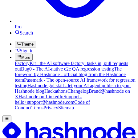
Pro
Search
Theme
Sign in
More
FactoryKit - the AI software factory: tasks in, pull requests
out
Bug0 - The AI-native e2e QA regression testing
The
foreword by Hashnode - official blog from the Hashnode
team
Passmark - The open-source AI framework for regression
testing
Hashnode gql skill - let your AI agent publish to your
Hashnode blog
Hackathons
Changelog
Brand
@hashnode on
X
Hashnode on LinkedIn
Support -
hello+support@hashnode.com
Code of
Conduct
Terms
Privacy
Sitemap