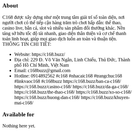
About
C168 được xây dựng như một trung tâm giải trí số toàn diện, nơi
người chơi có thể tiếp cận hàng trăm trò chơi hấp dẫn: thể thao,
casino live, bắn cá, slot và nhiều sản phẩm đổi thưởng khác. Nền
tảng sở hữu tốc độ tải nhanh, giao diện thân thiện và cơ chế thanh
toán linh hoạt, giúp mọi giao dịch luôn an toàn và thuận tiện.
THÔNG TIN CHI TIẾT:
Website: https://c168.buzz/
Địa chỉ: 229 Đ. Võ Văn Ngân, Linh Chiểu, Thủ Đức, Thành
phố Hồ Chí Minh, Việt Nam
Email: c168buzz@gmail.com
Hotline: 0914892562 #c168 #nhacaic168 #trangchuc168
#linkvaoc168 #c168buzz https://c168.buzz/ban-ca-c168/
https://c168.buzz/casino-c168/ https://c168.buzz/da-ga-c168/
https://c168.buzz/the-thao-c168/ https://c168.buzz/xo-so-c168/
https://c168.buzz/huong-dan-c168/ https://c168.buzz/khuyen-
mai-c168/
Available for
Nothing here yet.