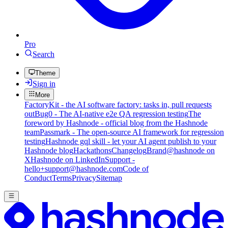
Pro
Search
Theme
Sign in
More
FactoryKit - the AI software factory: tasks in, pull requests
out
Bug0 - The AI-native e2e QA regression testing
The
foreword by Hashnode - official blog from the Hashnode
team
Passmark - The open-source AI framework for regression
testing
Hashnode gql skill - let your AI agent publish to your
Hashnode blog
Hackathons
Changelog
Brand
@hashnode on
X
Hashnode on LinkedIn
Support -
hello+support@hashnode.com
Code of
Conduct
Terms
Privacy
Sitemap