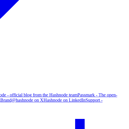
de - official blog from the Hashnode team
Passmark - The open-
g
Brand
@hashnode on X
Hashnode on LinkedIn
Support -