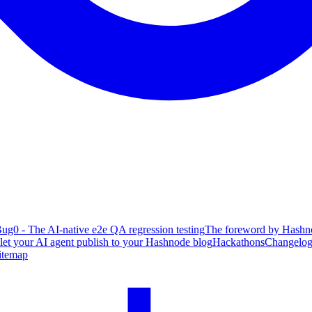
ug0 - The AI-native e2e QA regression testing
The foreword by Hashno
 let your AI agent publish to your Hashnode blog
Hackathons
Changelo
itemap