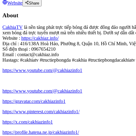
Website
Share
About
CakhiaTV
là nền tảng phát trực tiếp bóng đá được đông đảo người hâ
xem bóng đá trực tuyến mượt mà trên nhiều thiết bị. Dưới sự dẫn dắ
Website :
https://cakhiaz.info/
Địa chỉ : 416/138A Hoà Hảo, Phường 8, Quận 10, Hồ Chí Minh, Vi
Số điện thoại : 0967654210
Email : contact@cakhiaz.info
Hastags: #cakhiatv #tructiepbongda #cakhia #tructiepbongdacakhiatv
https://www.youtube.com/@cakhiazinfo1
https://www.youtube.com/@cakhiazinfo1
https://gravatar.com/cakhiazinfo1
https://www.pinterest.com/cakhiazinfo1/
https://x.com/cakhiazinfo1
https://profile.hatena.ne.jp/cakhiazinfo1/