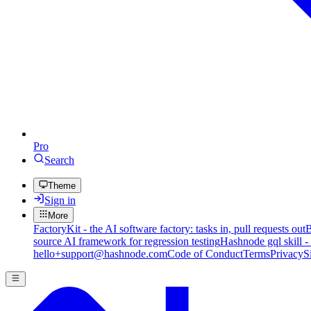
Pro
Search
Theme
Sign in
More
FactoryKit - the AI software factory: tasks in, pull requests out
B
source AI framework for regression testing
Hashnode gql skill -
hello+support@hashnode.com
Code of Conduct
Terms
Privacy
S