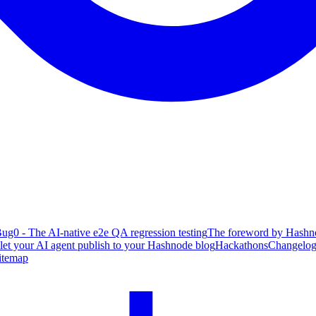
ug0 - The AI-native e2e QA regression testing
The foreword by Hashno
 let your AI agent publish to your Hashnode blog
Hackathons
Changelo
itemap