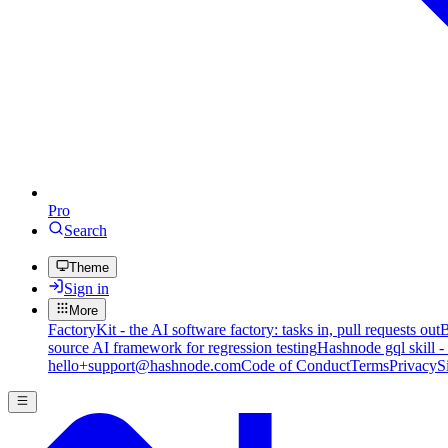
Pro
Search
Theme
Sign in
More
FactoryKit - the AI software factory: tasks in, pull requests out
B
source AI framework for regression testing
Hashnode gql skill -
hello+support@hashnode.com
Code of Conduct
Terms
Privacy
S