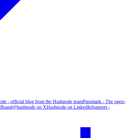
de - official blog from the Hashnode team
Passmark - The open-
g
Brand
@hashnode on X
Hashnode on LinkedIn
Support -