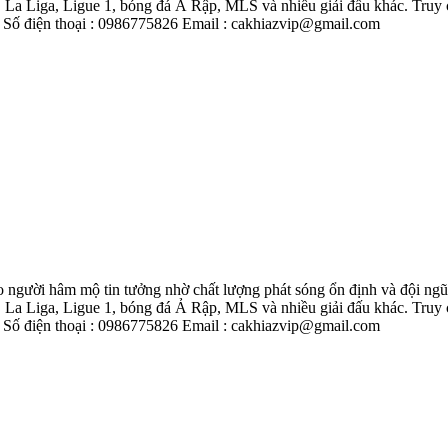
Liga, Ligue 1, bóng đá Ả Rập, MLS và nhiều giải đấu khác. Truy cập n
Số điện thoại : 0986775826 Email : cakhiazvip@gmail.com
o người hâm mộ tin tưởng nhờ chất lượng phát sóng ổn định và đội ng
Liga, Ligue 1, bóng đá Ả Rập, MLS và nhiều giải đấu khác. Truy cập n
Số điện thoại : 0986775826 Email : cakhiazvip@gmail.com